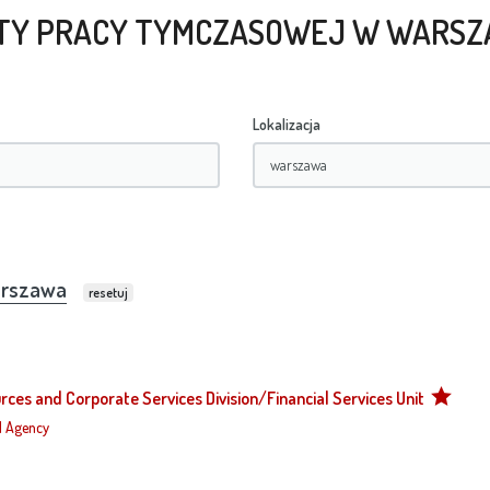
TY PRACY TYMCZASOWEJ W WARSZ
Lokalizacja
R
rszawa
resetuj
S
S
ces and Corporate Services Division/Financial Services Unit
d Agency