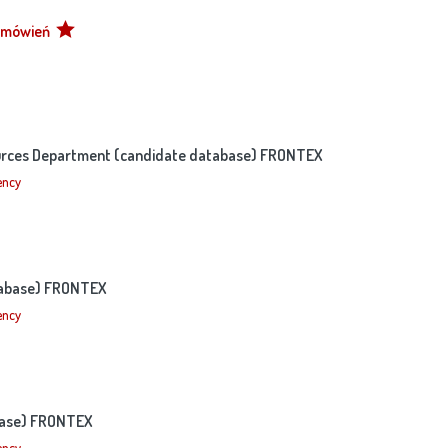
zamówień
ources Department (candidate database) FRONTEX
ency
atabase) FRONTEX
ency
abase) FRONTEX
ency