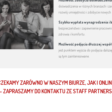
Możliwość zdobycia doświadczenia
doświadczenia w różnych branżach i za
rozwój umiejętności i zdobycie nowych k
Szybka wypłata wynagrodzenia i 
bezpieczeństwo i zapewnienie pracowni
zdrowia i komfortu.
Możliwość podjęcia dłuższej wspó
jest punktem wyjścia do podjęcia dalszej
są tym zainteresowane.
CZEKAMY ZARÓWNO W NASZYM BIURZE, JAK I ONLIN
– ZAPRASZAMY DO KONTAKTU ZE STAFF PARTNERS