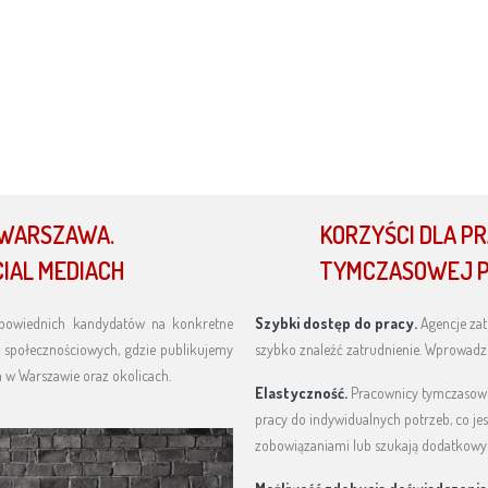
 WARSZAWA.
KORZYŚCI DLA P
IAL MEDIACH
TYMCZASOWEJ P
dpowiednich kandydatów na konkretne
Szybki dostęp do pracy.
Agencje zat
 społecznościowych, gdzie publikujemy
szybko znaleźć zatrudnienie. Wprowadzi
 w Warszawie oraz okolicach.
Elastyczność.
Pracownicy tymczasow
pracy do indywidualnych potrzeb, co jes
zobowiązaniami lub szukają dodatkow