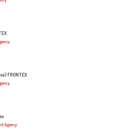
NTEX
Agency
base) FRONTEX
Agency
ex
rd Agency