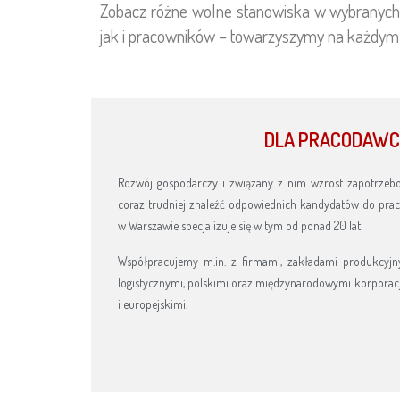
Zobacz różne wolne stanowiska w wybranych 
jak i pracowników – towarzyszymy na każdym et
DLA PRACODAW
Rozwój gospodarczy i związany z nim wzrost zapotrzeb
coraz trudniej znaleźć odpowiednich kandydatów do prac
w Warszawie specjalizuje się w tym od ponad 20 lat.
Współpracujemy m.in. z firmami, zakładami produkcyjny
logistycznymi, polskimi oraz międzynarodowymi korporac
i europejskimi.