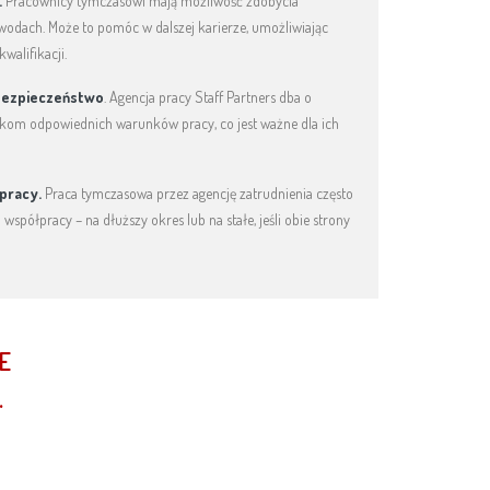
.
Pracownicy tymczasowi mają możliwość zdobycia
wodach. Może to pomóc w dalszej karierze, umożliwiając
walifikacji.
bezpieczeństwo
. Agencja pracy Staff Partners dba o
kom odpowiednich warunków pracy, co jest ważne dla ich
łpracy.
Praca tymczasowa przez agencję zatrudnienia często
 współpracy – na dłuższy okres lub na stałe, jeśli obie strony
E
.