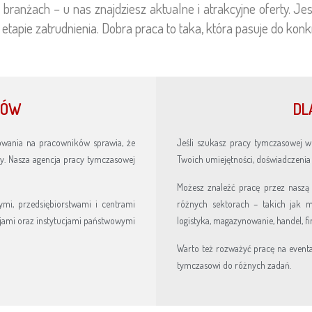
branżach – u nas znajdziesz aktualne i atrakcyjne oferty. 
apie zatrudnienia. Dobra praca to taka, która pasuje do konk
CÓW
DL
owania na pracowników sprawia, że
Jeśli szukasz pracy tymczasowej w
y. Nasza agencja pracy tymczasowej
Twoich umiejętności, doświadczenia i
Możesz znaleźć pracę przez naszą 
mi, przedsiębiorstwami i centrami
różnych sektorach – takich jak m.
jami oraz instytucjami państwowymi
logistyka, magazynowanie, handel, fin
Warto też rozważyć pracę na eventa
tymczasowi do różnych zadań.